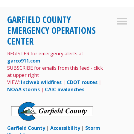
Skip
GARFIELD COUNTY
to
Sideb
content
EMERGENCY OPERATIONS
CENTER
REGISTER for emergency alerts at
garco911.com
SUBSCRIBE for emails from this feed - click
at upper right
VIEW:
Inciweb wildfires
|
CDOT routes
|
NOAA storms
|
CAIC avalanches
Garfield County
|
Accessibility
|
Storm